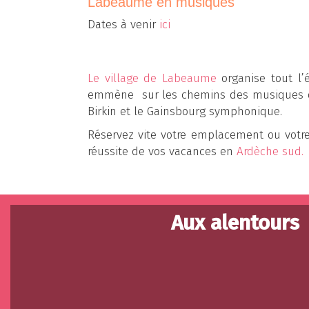
Labeaume en musiques
Dates à venir
ici
Le village de Labeaume
organise tout l’
emmène sur les chemins des musiques du
Birkin et le Gainsbourg symphonique.
Réservez vite votre emplacement ou votr
réussite de vos vacances en
Ardèche sud.
Aux alentours