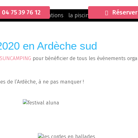
04 75 39 76 12
Réserver
ueil
Camping
Locations
la piscine
Sur Place
Act
 2020 en Ardèche sud
SUNCAMPING
pour bénéficier de tous les évènements orga
les de l’Ardèche, à ne pas manquer !