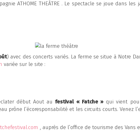
mpagnie ATHOME THEÂTRE . Le spectacle se joue dans les j
Août
) avec des concerts variés. La ferme se situe à Notre D
n
variée sur le site :
clater début Aout au
festival « Fatche »
qui vient pour
u prône l’écoresponsabilité et les circuits courts. Venez l
tchefestival.com
, auprès de l’office de tourisme des Vans et 