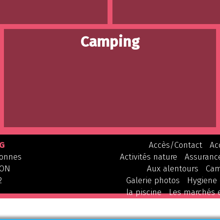
Camping
G
Accès/Contact
Ac
donnes
Activités nature
Assuranc
ZON
Aux alentours
Cam
2
Galerie photos
Hygiene 
la piscine
Les marchés 
Locations
Mentions 
Plan du site
Sorties