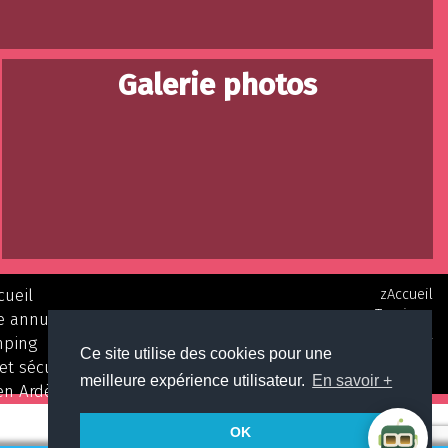
Galerie photos
cueil
zAccueil
Tourisme
e annulation
Accès/Contact
ping
Mentions légales
Ce site utilise des cookies pour une
et sécurité
Plan du site
meilleure expérience utilisateur.
En savoir +
en Ardèche
légales
OK
Sur Place