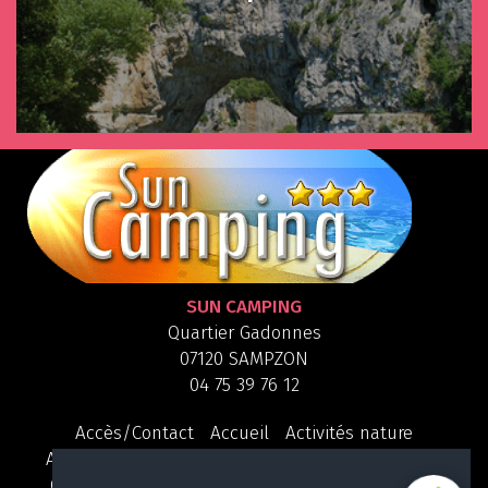
SUN CAMPING
Quartier Gadonnes
07120 SAMPZON
04 75 39 76 12
Accès/Contact
Accueil
Activités nature
Assurance annulation
Aux alentours
Camping
Galerie photos
Hygiene et sécurité
la piscine