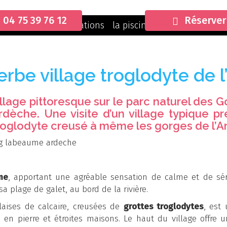
04 75 39 76 12
Réserver
ueil
Camping
Locations
la piscine
Sur Place
Act
be village troglodyte de 
llage pittoresque sur le parc naturel des 
Ardèche
. Une visite d’un village typique p
roglodyte creusé à même les gorges de l’Ar
me
, apportant une agréable sensation de calme et de sér
 plage de galet, au bord de la rivière.
laises de calcaire, creusées de
grottes troglodytes
, est 
en pierre et étroites maisons. Le haut du village offre