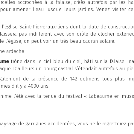
celles accrochées à la falaise, créés autrefois par les hab
pour amener l’eau jusque leurs jardins. Venez visiter c
 l’église Saint-Pierre-aux-liens dont la date de construct
laissera pas indifférent avec son drôle de clocher extérie
 l’église, on peut voir un très beau cadran solaire.
aume
trône dans le ciel bleu du ciel, bâti sur la falaise, i
aque. D’ailleurs un bourg castral s’étendait autrefois au pi
 également de la présence de 142 dolmens tous plus imp
mes d’il y a 4000 ans.
nime l’été avec la tenue du festival « Labeaume en musiqu
paysage de garrigues accidentées, vous ne le regretterez pa