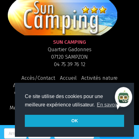
SUN CAMPING
Quartier Gadonnes
07120 SAMPZON
04 75 39 76 12
Accès/Contact
Accueil
Activités nature
Assurance annulation
Aux alentours
Camping
Galerie photos
Hygiene et sécurité
la piscine
Ce site utilise des cookies pour une
Les marchés en Ardèche
Locations
meilleure expérience utilisateur.
En savoir +
Mentions légales
Plan du site
Sorties
Sur Place
Tourisme
Trouver un camping en France
OK
zAccueil
Tourisme
RÉSERVER
Accès/Contact