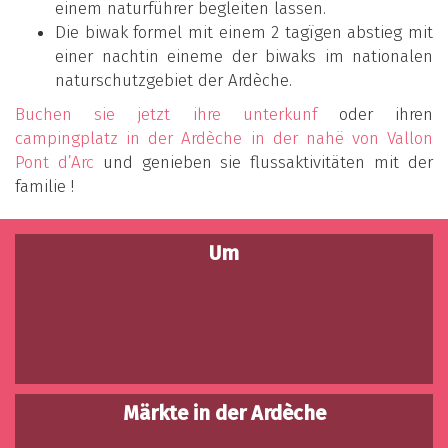
einem naturführer begleiten lassen.
Die biwak formel mit einem 2 tagïgen abstieg mit
einer nachtin eineme der biwaks im nationalen
naturschutzgebiet der Ardèche.
Buchen sie jetzt ihre unterkunf
oder ihren
campingplatz in der Ardèche in der nahë von Vallon
Pont d’Arc
und genieben sie flussaktivitäten mit der
familie !
Um
Märkte in der Ardèche