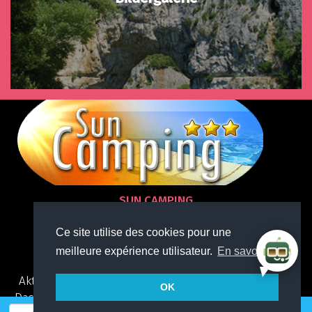
SUN CAMPING
Quartier Gadonnes
07120 SAMPZON
Ce site utilise des cookies pour une
04 75 39 76 12
meilleure expérience utilisateur.
En savoir +
Aktivitäten in der natur
Bildergalerie
Campinplatz
OK
Das Schwimmbecken
Märkte in der Ardèche
Mieten