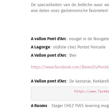
De specialiteiten van de Ardèche waar w
wse delen onez gastrenomiche favorieten!
A vallon Pont d’Arc
: nougat in de Nougate
A Lagorge
: olijfolie chez Pontet Fronzele
A Vallon pont d’Arc
: Bier
https://www.facebook.com/BieresDuPontd
A Vallon pont d’Arc
: De kastanje, Koekjesf
https://www.faceb
A Ruoms
: Slager CHEZ YVES levering moge