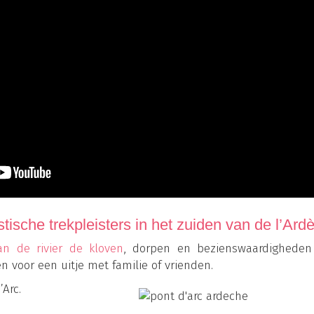
ische trekpleisters in het zuiden van de l’Ard
n de rivier de kloven
, dorpen en bezienswaardigheden 
 voor een uitje met familie of vrienden.
Arc.