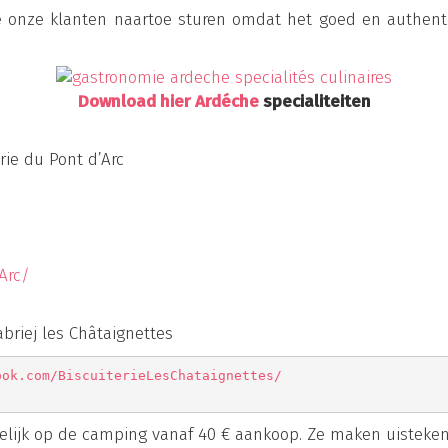
e onze klanten naartoe sturen omdat het goed en authent
Download hier
Ardéche
specialiteiten
rie du Pont d’Arc
Arc/
abriej les Châtaignettes
ook.com/BiscuiterieLesChataignettes/
lijk op de camping vanaf 40 € aankoop. Ze maken uistekende