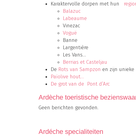
Karaktervolle dorpen met hun
regio
Balazuc
Labeaume
Vinezac
Voguë
Banne
Largentière
Les Vans…
Berrias et Casteljau
De
Rots van Sampzon
en zijn unieke
Païolive hout…
De grot van de Pont d’Arc
Ardèche toeristische bezienswaa
Geen berichten gevonden.
Ardéche specialiteiten