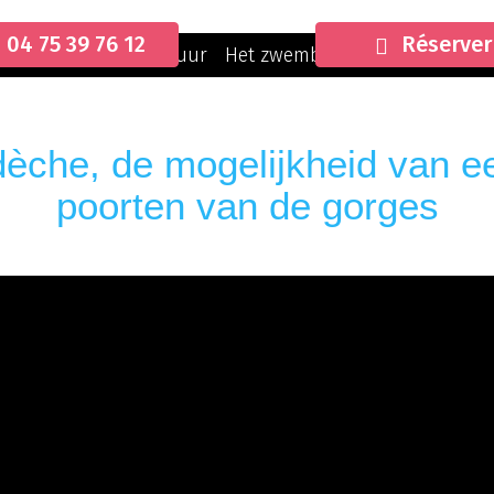
04 75 39 76 12
Réserver
ngs
Camping
Verhuur
Het zwembad
Ter plaatse
dèche, de mogelijkheid van 
poorten van de gorges